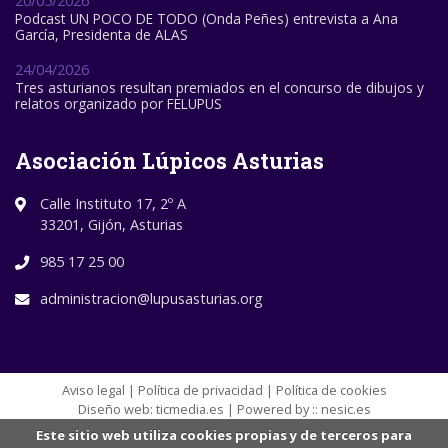
20/05/2026
Podcast UN POCO DE TODO (Onda Peñes) entrevista a Ana
García, Presidenta de ALAS
24/04/2026
Tres asturianos resultan premiados en el concurso de dibujos y
relatos organizado por FELUPUS
Asociación Lúpicos Asturias
Calle Instituto 17, 2º A
33201, Gijón, Asturias
985 17 25 00
administracion@lupusasturias.org
Aviso legal
|
Política de privacidad
|
Política de cookies
Diseño web:
ticmedia.es
| Powered by ::
nesic.es
Este sitio web utiliza cookies propias y de terceros para