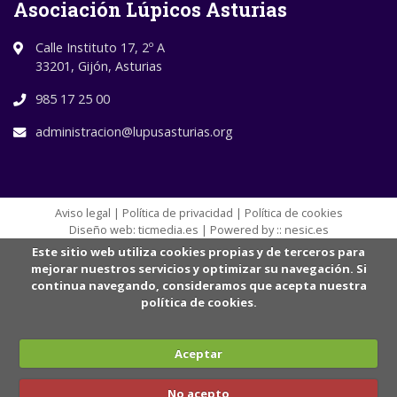
Asociación Lúpicos Asturias
Calle Instituto 17, 2º A
33201, Gijón, Asturias
985 17 25 00
administracion@lupusasturias.org
Aviso legal
|
Política de privacidad
|
Política de cookies
Diseño web:
ticmedia.es
| Powered by ::
nesic.es
Este sitio web utiliza cookies propias y de terceros para
mejorar nuestros servicios y optimizar su navegación. Si
continua navegando, consideramos que acepta nuestra
política de cookies.
Aceptar
No acepto