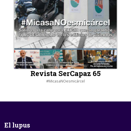
Revista SerCapaz 65
#MicasaNOesmicárcel
El lupus