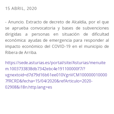
15 ABRIL, 2020
- Anuncio. Extracto de decreto de Alcaldía, por el que
se aprueba convocatoria y bases de subvenciones
dirigidas a personas en situación de dificultad
económica: ayudas de emergencia para responder al
impacto económico del COVID-19 en el municipio de
Ribera de Arriba.
https://sede.asturias.es/portal/site/Asturias/menuite
m.1003733838db7342ebc4e191100000f7/?
vgnextoid=d7d79d16b61ee010VgnVCM100000010000
7fRCRD&fecha=15/04/2020&refArticulo=2020-
02908&i18n.http.lang=es