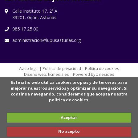
Calle Instituto 17, 2º A
33201, Gijón, Asturias
985 17 25 00
administracion@lupusasturias.org
Aviso legal
|
Política de privacidad
|
Política de cookies
Diseño web:
ticmedia.es
| Powered by ::
nesic.es
Este sitio web utiliza cookies propias y de terceros para
mejorar nuestros servicios y optimizar su navegación. Si
continua navegando, consideramos que acepta nuestra
política de cookies.
Aceptar
No acepto