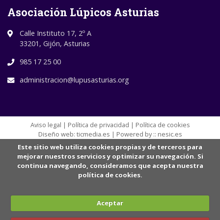
Asociación Lúpicos Asturias
Calle Instituto 17, 2º A
33201, Gijón, Asturias
985 17 25 00
administracion@lupusasturias.org
Aviso legal
|
Política de privacidad
|
Política de cookies
Diseño web:
ticmedia.es
| Powered by ::
nesic.es
Este sitio web utiliza cookies propias y de terceros para
mejorar nuestros servicios y optimizar su navegación. Si
continua navegando, consideramos que acepta nuestra
política de cookies.
Aceptar