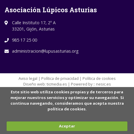
Asociación Lúpicos Asturias
Calle Instituto 17, 2º A
33201, Gijón, Asturias
985 17 25 00
administracion@lupusasturias.org
Aviso legal
|
Política de privacidad
|
Política de cookies
Diseño web:
ticmedia.es
| Powered by ::
nesic.es
Este sitio web utiliza cookies propias y de terceros para
mejorar nuestros servicios y optimizar su navegación. Si
continua navegando, consideramos que acepta nuestra
política de cookies.
Aceptar