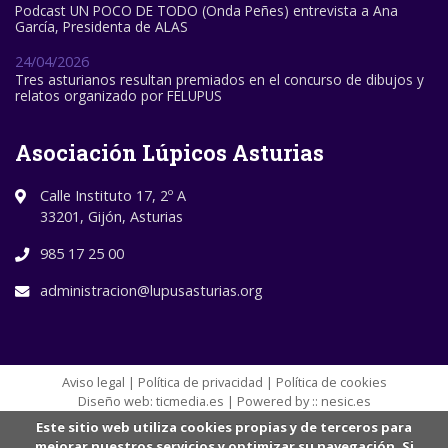
Podcast UN POCO DE TODO (Onda Peñes) entrevista a Ana
García, Presidenta de ALAS
24/04/2026
Tres asturianos resultan premiados en el concurso de dibujos y
relatos organizado por FELUPUS
Asociación Lúpicos Asturias
Calle Instituto 17, 2º A
33201, Gijón, Asturias
985 17 25 00
administracion@lupusasturias.org
Aviso legal
|
Política de privacidad
|
Política de cookies
Diseño web:
ticmedia.es
| Powered by ::
nesic.es
Este sitio web utiliza cookies propias y de terceros para
mejorar nuestros servicios y optimizar su navegación. Si