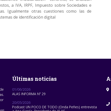
estos, a IVA, IRPF, Impuesto sobre Sociedades e
as. Igualmente otras cuestiones como las de
stemas de identificación digital
Últimas noticias
A
 de
01/06/2026
ALAS INFORMA Nº 29
as.
por
20/05/2026
Podcast UN POCO DE TODO (Onda Peñes) entrevista
nas
a Ana García, Presidenta de ALAS