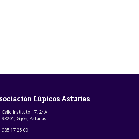
sociación Lúpicos Asturias
Calle Instituto 17, 2º A
33201, Gijón, Asturias
985 17 25 00