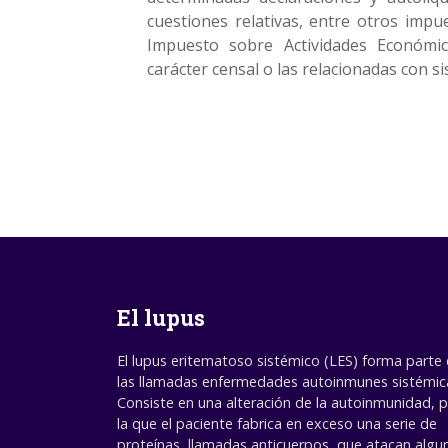
cuestiones relativas, entre otros impu
Impuesto sobre Actividades Económic
carácter censal o las relacionadas con si
El lupus
El lupus eritematoso sistémico (LES) forma parte
las llamadas enfermedades autoinmunes sistémic
Consiste en una alteración de la autoinmunidad, 
la que el paciente fabrica en exceso una serie de
proteínas, llamadas anticuerpos, que atacan algu