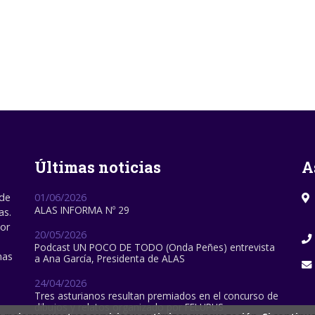
Últimas noticias
A
 de
01/06/2026
ALAS INFORMA Nº 29
as.
por
20/05/2026
Podcast UN POCO DE TODO (Onda Peñes) entrevista
nas
a Ana García, Presidenta de ALAS
24/04/2026
Tres asturianos resultan premiados en el concurso de
dibujos y relatos organizado por FELUPUS