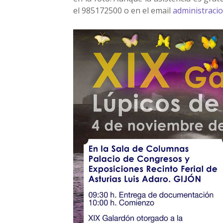
el 985172500 o en el email
administraci