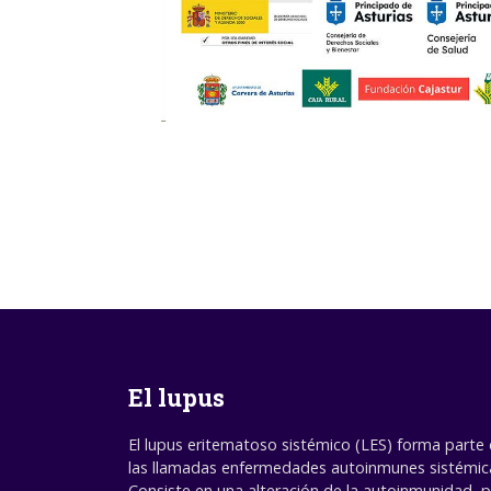
El lupus
El lupus eritematoso sistémico (LES) forma parte
las llamadas enfermedades autoinmunes sistémic
Consiste en una alteración de la autoinmunidad, 