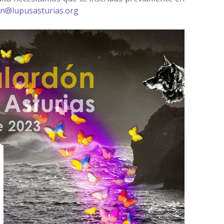
on@lupusasturias.org