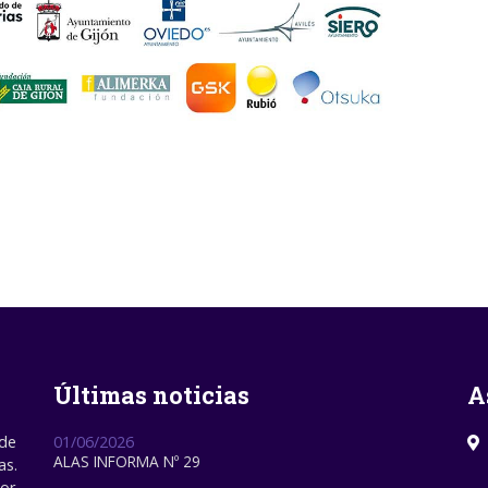
Últimas noticias
A
 de
01/06/2026
ALAS INFORMA Nº 29
as.
por