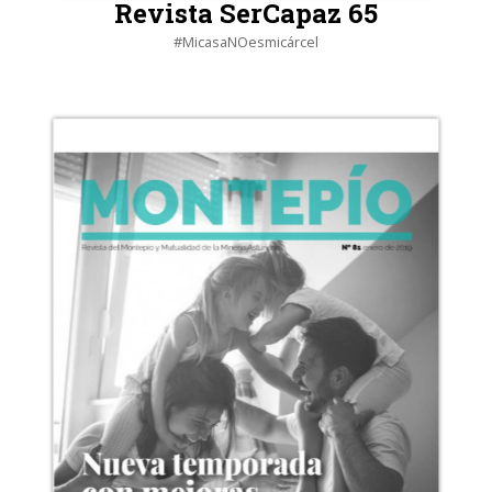
Revista SerCapaz 65
#MicasaNOesmicárcel