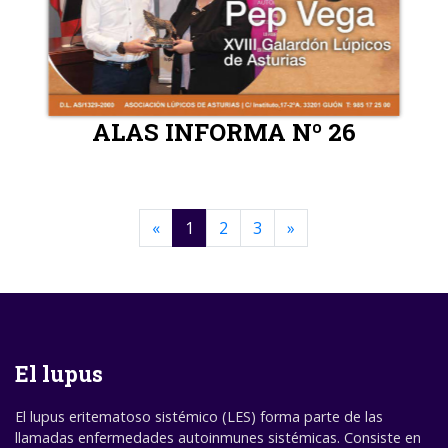
ALAS INFORMA Nº 26
«
1
2
3
»
El lupus
El lupus eritematoso sistémico (LES) forma parte de las
llamadas enfermedades autoinmunes sistémicas. Consiste en